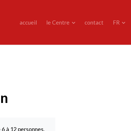
accueil
le Centre
contact
FR
in
e 6 à 12 personnes.